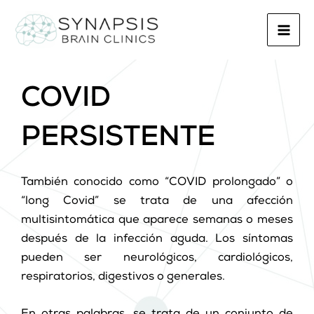
Ir
Mai
al
Men
contenido
COVID
PERSISTENTE
También conocido como “COVID prolongado” o
“long Covid” se trata de una afección
multisintomática que aparece semanas o meses
después de la infección aguda. Los síntomas
pueden ser neurológicos, cardiológicos,
respiratorios, digestivos o generales.