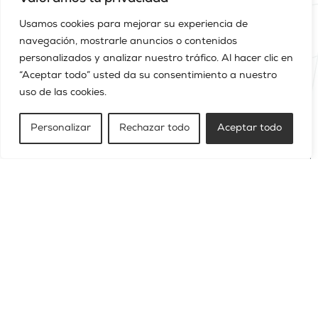
Usamos cookies para mejorar su experiencia de
CONTACTO
navegación, mostrarle anuncios o contenidos
personalizados y analizar nuestro tráfico. Al hacer clic en
Nombre
“Aceptar todo” usted da su consentimiento a nuestro
uso de las cookies.
Teléfono
Personalizar
Rechazar todo
Aceptar todo
Email
Mensaje
He leido y acepto la
Política de privacidad
ENVIAR MENSAJE